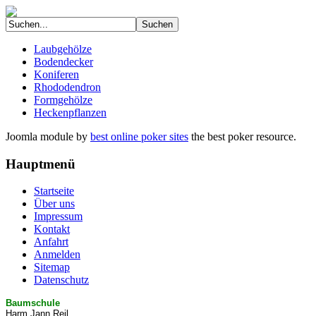
Laubgehölze
Bodendecker
Koniferen
Rhododendron
Formgehölze
Heckenpflanzen
Joomla module by
best online poker sites
the best poker resource.
Hauptmenü
Startseite
Über uns
Impressum
Kontakt
Anfahrt
Anmelden
Sitemap
Datenschutz
Baumschule
Harm Jann Reil